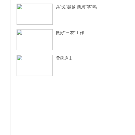
兵“戈”鉴越 两周“筝”鸣
做好“三农”工作
雪落庐山
神