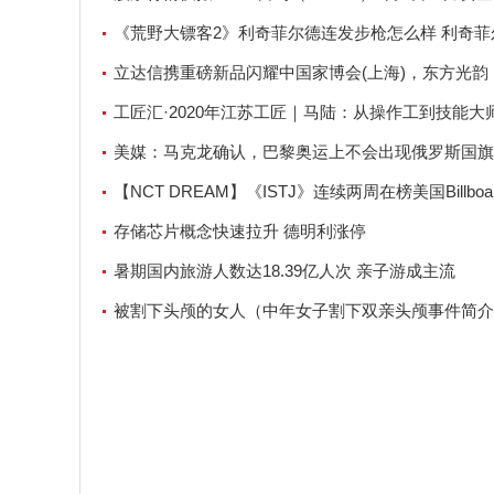
196.37万元
《荒野大镖客2》利奇菲尔德连发步枪怎么样 利奇菲
发步枪获取方法
立达信携重磅新品闪耀中国家博会(上海)，东方光韵
中国原创设计
工匠汇·2020年江苏工匠｜马陆：从操作工到技能大
美媒：马克龙确认，巴黎奥运上不会出现俄罗斯国旗
【NCT DREAM】《ISTJ》连续两周在榜美国Billboa
200，组合生涯首张专辑做到！
存储芯片概念快速拉升 德明利涨停
暑期国内旅游人数达18.39亿人次 亲子游成主流
被割下头颅的女人（中年女子割下双亲头颅事件简介