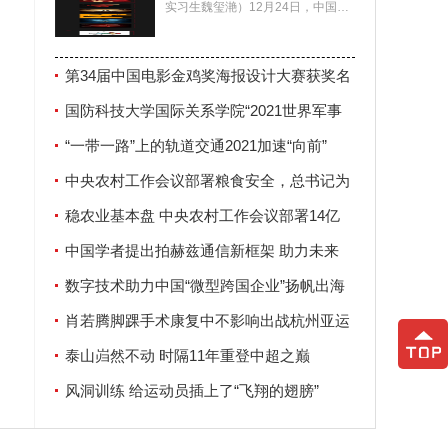
实习生魏玺滟）12月24日，中国电
影家协会公布了第34届中国电影金
鸡奖海报设计大赛
第34届中国电影金鸡奖海报设计大赛获奖名
单揭晓
国防科技大学国际关系学院“2021世界军事
安全论坛”在南京举行
“一带一路”上的轨道交通2021加速“向前”
中央农村工作会议部署粮食安全，总书记为
何强调这两个字？
稳农业基本盘 中央农村工作会议部署14亿
人“饭碗”大事
中国学者提出拍赫兹通信新框架 助力未来
6G发展
数字技术助力中国“微型跨国企业”扬帆出海
肖若腾脚踝手术康复中不影响出战杭州亚运
会
泰山岿然不动 时隔11年重登中超之巅
风洞训练 给运动员插上了“飞翔的翅膀”