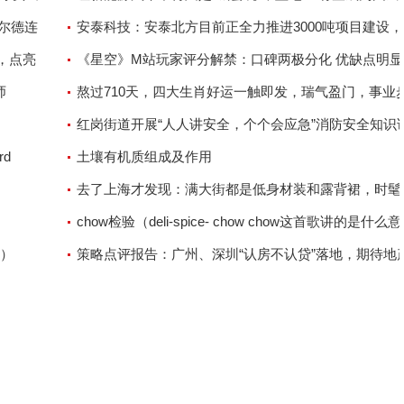
尔德连
车？
安泰科技：安泰北方目前正全力推进3000吨项目建设
，点亮
分工艺设备正在安装调试
《星空》M站玩家评分解禁：口碑两极分化 优缺点明显
师
熬过710天，四大生肖好运一触即发，瑞气盈门，事业
高升
红岗街道开展“人人讲安全，个个会应急”消防安全知识
rd
土壤有机质组成及作用
去了上海才发现：满大街都是低身材装和露背裙，时髦
尚，好养眼
chow检验（deli-spice- chow chow这首歌讲的是什么
）
一直是重复的大概讲的什么意思呢）
策略点评报告：广州、深圳“认房不认贷”落地，期待地
本面好转