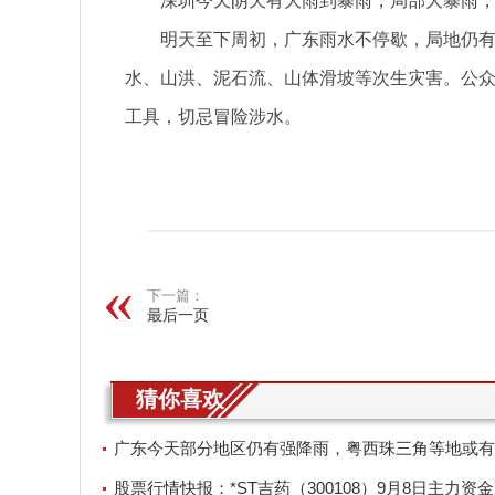
深圳今天阴天有大雨到暴雨，局部大暴雨，气
明天至下周初，广东雨水不停歇，局地仍
水、山洪、泥石流、山体滑坡等次生灾害。公
工具，切忌冒险涉水。
关键词：
下一篇：
最后一页
猜你喜欢
广东今天部分地区仍有强降雨，粤西珠三角等地或有
股票行情快报：*ST吉药（300108）9月8日主力资