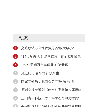
，部
步步
讲座
动态
1
交通领域涉企乱收费是否“以大欺小”
又时
2
“14天后再见！”送考结束，他们就地隔离
意歌词
3
“2021无问西东邀请展”在沪开幕
产基
4
见证历史 百年洋行获新生
5
国家文物局：我国石窟寺“家底”摸清
6
原创杂技情景剧《使命》亮相第八届福建艺术节
7
三问青年科技人才：科学苍穹中怎样的“新星”在闪耀
8
全国铁路1月10日大调图 这些线路旅行时间缩短！